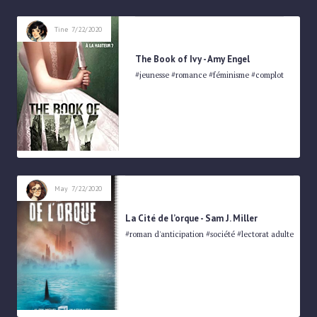
Tine
7/22/2020
The Book of Ivy - Amy Engel
#jeunesse #romance #féminisme #complot
May
7/22/2020
La Cité de l’orque - Sam J. Miller
#roman d'anticipation #société #lectorat adulte