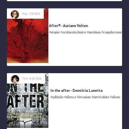
May
3/8/2026
After® - Auriane Velten
#utopie #ecritureinclusive #mnémos #coupdecoeur
Tine
4/26/2025
In the after - Demitria Lunetta
#solitude #silence #invasion #survivaliste #aliens