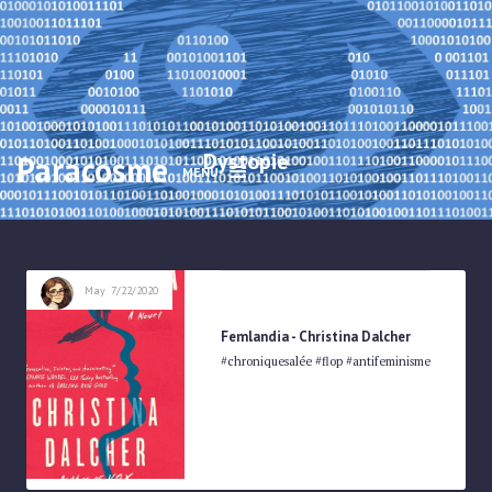
Dystopie
Paracosme
MENU
May
7/22/2020
Femlandia - Christina Dalcher
#chroniquesalée #flop #antifeminisme