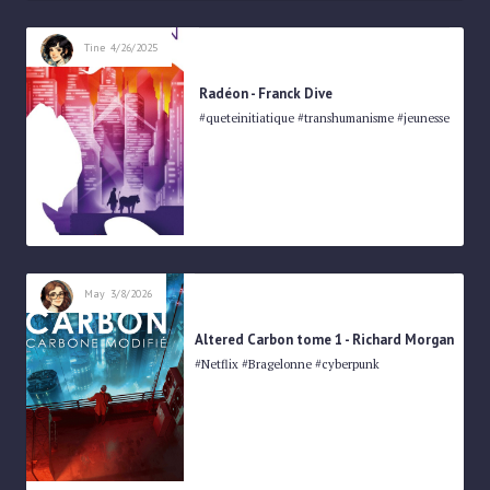
Tine
4/26/2025
Radéon - Franck Dive
#queteinitiatique #transhumanisme #jeunesse
May
3/8/2026
Altered Carbon tome 1 - Richard Morgan
#Netflix #Bragelonne #cyberpunk