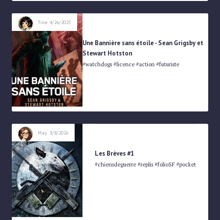
Tine
4/26/2025
Une Bannière sans étoile - Sean Grigsby et
Stewart Hotston
#watchdogs #licence #action #futuriste
May
3/8/2026
Les Brèves #1
#chiensdeguerre #replis #folioSF #pocket