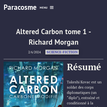
Paracosme
MENU
Altered Carbon tome 1 -
Richard Morgan
2/6/2024
SCIENCE-FICTION
Résumé
Takeshi Kovac est un
soldat des corps
diplomatiques (un
“diplo”), entraîné et
conditionné à la