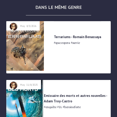
DANS LE MÊME GENRE
SCIENCE-FICTION
May
8/3/2026
Terrariums - Romain Benassaya
#spaceopera #survie
SCIENCE-FICTION
May
11/8/2025
Emissaire des morts et autres nouvelles -
Adam Troy-Castro
#enquête #IA #heroineforte