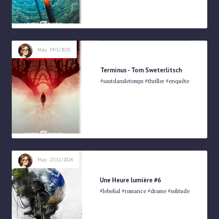
SCIENCE-FICTION
May
19/1/2025
Terminus - Tom Sweterlitsch
#sautdansletemps #thriller #enquête
SCIENCE-FICTION
May
27/11/2024
Une Heure lumière #6
#lebelial #romance #drame #solitude