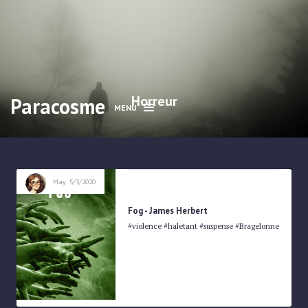
Horreur
Paracosme
MENU
May
5/3/2020
Fog - James Herbert
#violence #haletant #suspense #Bragelonne