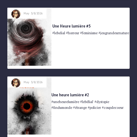
May
3/8/2026
Une Heure lumière #5
#lebelial #horreur #feminisme #jeugrandeurnature
May
3/8/2026
Une heure lumière #2
#uneheurelumière #lebélial' #dystopie
#findumonde #étrange #policier #coupdecoeur