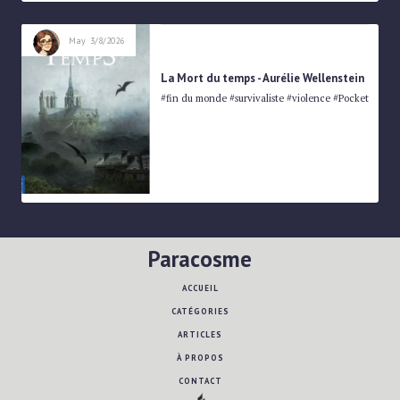
May
3/8/2026
La Mort du temps - Aurélie Wellenstein
#fin du monde #survivaliste #violence #Pocket
Paracosme
ACCUEIL
CATÉGORIES
ARTICLES
À PROPOS
CONTACT