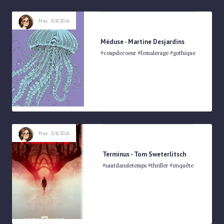
May
3/8/2026
Méduse - Martine Desjardins
#coupdecoeur #femalerage #gothique
May
3/8/2026
Terminus - Tom Sweterlitsch
#sautdansletemps #thriller #enquête