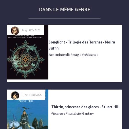
DANS LE MÊME GENRE
FANTASY
May
8/3/2026
Songlight - Trilogie des Torches - Moira
Buffini
#amourinterdit #magie #résistance
FANTASY
Tine
11/8/2025
Thirrin, princesse des glaces - Stuart Hill
#jeunesse #nostalgie #fantasy