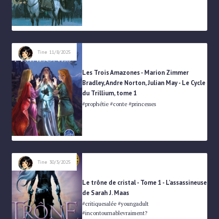
FANTASY
Tine
11/8/2025
Les Trois Amazones - Marion Zimmer
Bradley, Andre Norton, Julian May - Le Cycle
du Trillium, tome 1
#prophétie #conte #princesses
FANTASY
Tine
30/3/2025
Le trône de cristal - Tome 1 - L’assassineuse
de Sarah J. Maas
#critiquesalée #youngadult
#incontournablevraiment?