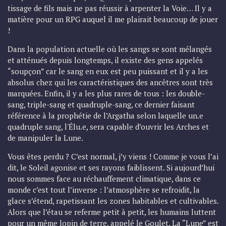
tissage de fils mais ne pas réussir à arpenter la Voie… Il y a
matière pour un RPG auquel il me plairait beaucoup de jouer
!
Dans la population actuelle où les sangs se sont mélangés
et atténués depuis longtemps, il existe des gens appelés
“soupçon” car le sang en eux est peu puissant et il y a les
absolus chez qui les caractéristiques des ancêtres sont très
marquées. Enfin, il y a les plus rares de tous : les double-
sang, triple-sang et quadruple-sang, ce dernier faisant
référence à la prophétie de l’Argatha selon laquelle un.e
quadruple sang, l'Élu.e, sera capable d’ouvrir les Arches et
de manipuler la Lune.
Vous êtes perdu ? C’est normal, j’y viens ! Comme je vous l’ai
dit, le Soleil agonise et ses rayons faiblissent. Si aujourd’hui
nous sommes face au réchauffement climatique, dans ce
monde c’est tout l’inverse : l’atmosphère se refroidit, la
glace s’étend, rapetissant les zones habitables et cultivables.
Alors que l’étau se referme petit à petit, les humains luttent
pour un même lopin de terre, appelé le Goulet. La “Lune” est