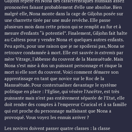
Giljohn repère en Nona des caractéristiques Hunskas assez
prononcées faisant probablement d’elle une absolue. Bien
malgré elle, Nona monte dans la cage de Giljohn posée sur
une charrette tirée par une mule revêche. Elle passe
plusieurs mois dans cette prison qui se remplit au fur et à
mesure d’enfants “à potentiel”. Finalement, Giljohn fait halte
au Caltess pour y vendre Nona et quelques autres enfants.
Peu après, pour une raison que je ne spoilerai pas, Nona se
retrouve condamnée à mort. Elle est sauvée
in extremis
par
mère Vitrage, l'abbesse du couvent de la Mansuétude. Mais
Nona s’est mise à dos un puissant personnage et risque la
mort si elle sort du couvent. Voici comment démarre son
apprentissage en tant que novice sur le Roc de la
Mansuétude. Pour contextualiser davantage le système
politique en place : l’Eglise, qui vénère l’Ancêtre, est très
puissante mais n’est pas entièrement séparée de l’Etat, elle
doit rendre des comptes à l’empereur Crucical et à sa famille
qui est proche du personnage malfaisant que Nona a
provoqué. Vous voyez les ennuis arriver ?
Les novices doivent passer quatre classes : la classe