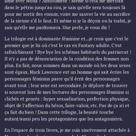
amie avec Nona ? Absolument ! Même si cela me mettrait
dans le pétrin jusqu’au cou, je sais qu’elle sera toujours là
pour me sortir des ennuis, voire me sauver la vie au sacrifice
de la sienne s’il le faut. Et même si je la déçois ou la trahit, je
sais qu’elle me pardonnera. Une perle, je vous dis !
La trilogie est à dominante féminine et...je crois que c’est le
premier que je lis où c’est le cas en Fantasy adulte. C’est
rafraîchissant ! Bye bye les schémas habituels du patriarcat !
Il n’y a pas de dénonciation de la condition des femmes non
plus. En fait, nous sommes dans un monde où les deux sexes
sont égaux. Mark Lawrence est un homme qui sait écrire les
personnages féminins parce qu’il écrit des personnages
avant tout ; leur sexe est secondaire. Je déplore de trouver
si souvent lors de mes lectures des personnages féminins si
clichés et genrés : hyper sexualisation, perfection physique,
objet de l’affection du héros, faire-valoir, etc. Pas de ça ici et
ça fait du bien ! Dans cette trilogie, la beauté touche
autant/aussi peu les protagonistes que les antagonistes.
En l’espace de trois livres, je me suis sincèrement attachée à